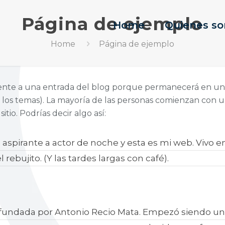
Página de ejemplo
Home
Quienes s
Home
Página de ejemplo
rente a una entrada del blog porque permanecerá en un 
e los temas). La mayoría de las personas comienzan con 
itio. Podrías decir algo así:
 aspirante a actor de noche y esta es mi web. Vivo e
 rebujito. (Y las tardes largas con café).
e fundada por Antonio Recio Mata. Empezó siendo 